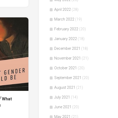
April 2022
(28)
March 2022
(19)
February 2022
(20)
January 2022
(18)
December 2021
(18)
November 2021
(21)
October 2021
(20)
September 2021
(20)
August 2021
(21)
July 2021
(14)
著「What
e」
June 2021
(20)
May 2021
(21)