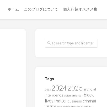
ホーム
このブログについて
個人的超オススメ集
Tags
2024
2025
artificial
2023
black
intelligence
asian american
lives matter
criminal
business
justice
data
decolonization
disability