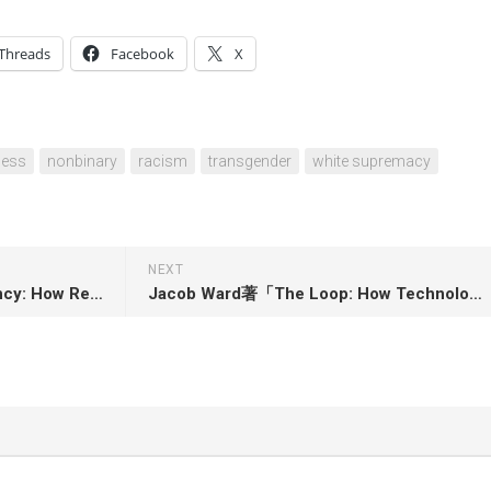
Threads
Facebook
X
ness
nonbinary
racism
transgender
white supremacy
NEXT
Jeremy W. Peters著「Insurgency: How Republicans Lost Their Party and Got Everything They Ever Wanted」
Jacob Ward著「The Loop: How Technology is Creating a World Without Choices and How to Fight Back」