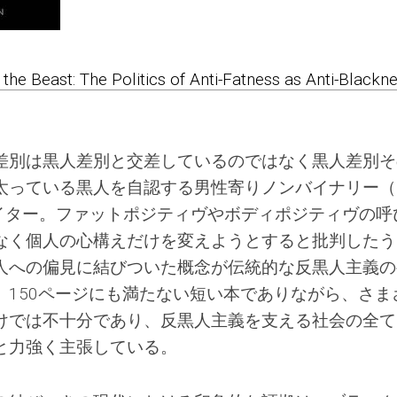
f the Beast: The Politics of Anti-Fatness as Anti-Blackn
差別は黒人差別と交差しているのではなく黒人差別そ
太っている黒人を自認する男性寄りノンバイナリー（
ライター。ファットポジティヴやボディポジティヴの呼
なく個人の心構えだけを変えようとすると批判したう
人への偏見に結びついた概念が伝統的な反黒人主義の
。150ページにも満たない短い本でありながら、さま
けでは不十分であり、反黒人主義を支える社会の全て
と力強く主張している。