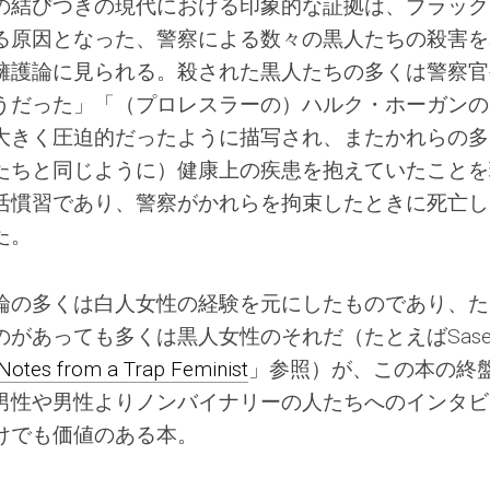
の結びつきの現代における印象的な証拠は、ブラック
る原因となった、警察による数々の黒人たちの殺害を
擁護論に見られる。殺された黒人たちの多くは警察官
うだった」「（プロレスラーの）ハルク・ホーガンの
大きく圧迫的だったように描写され、またかれらの多
たちと同じように）健康上の疾患を抱えていたことを
活慣習であり、警察がかれらを拘束したときに死亡し
た。
論の多くは白人女性の経験を元にしたものであり、た
があっても多くは黒人女性のそれだ（たとえばSasel
 Notes from a Trap Feminist
」参照）が、この本の終
男性や男性よりノンバイナリーの人たちへのインタビ
けでも価値のある本。