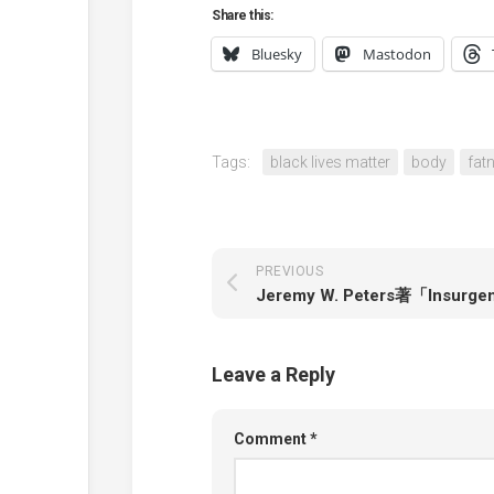
Share this:
Bluesky
Mastodon
Tags:
black lives matter
body
fat
PREVIOUS
Leave a Reply
Comment
*