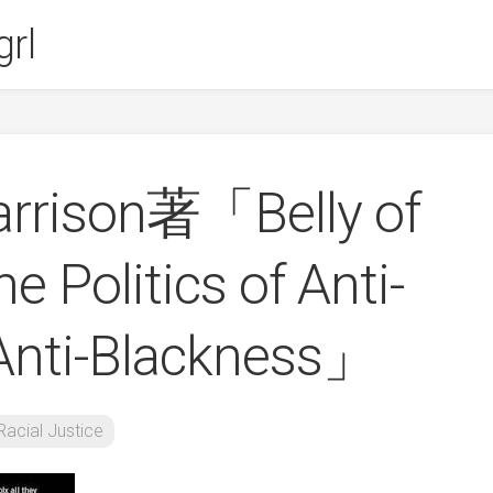
rl
arrison著「Belly of
e Politics of Anti-
Anti-Blackness」
Racial Justice