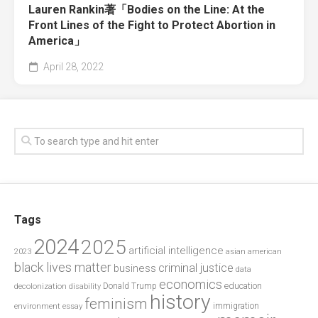
Lauren Rankin著「Bodies on the Line: At the
Front Lines of the Fight to Protect Abortion in
America」
April 28, 2022
Tags
2024
2025
artificial intelligence
2023
asian american
black lives matter
criminal justice
business
data
economics
education
decolonization
Donald Trump
disability
history
feminism
environment
essay
immigration