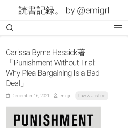
Skip
読書記録。 by @emigrl
to
content
Carissa Byrne Hessick著
「Punishment Without Trial:
Why Plea Bargaining Is a Bad
Deal」
December 16, 2021
emigrl
Law & Justice