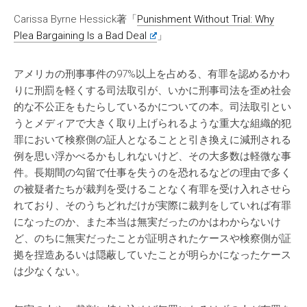
Carissa Byrne Hessick著「
Punishment Without Trial: Why
Plea Bargaining Is a Bad Deal
」
アメリカの刑事事件の97%以上を占める、有罪を認めるかわ
りに刑罰を軽くする司法取引が、いかに刑事司法を歪め社会
的な不公正をもたらしているかについての本。司法取引とい
うとメディアで大きく取り上げられるような重大な組織的犯
罪において検察側の証人となることと引き換えに減刑される
例を思い浮かべるかもしれないけど、その大多数は軽微な事
件。長期間の勾留で仕事を失うのを恐れるなどの理由で多く
の被疑者たちが裁判を受けることなく有罪を受け入れさせら
れており、そのうちどれだけが実際に裁判をしていれば有罪
になったのか、また本当は無実だったのかはわからないけ
ど、のちに無実だったことが証明されたケースや検察側が証
拠を捏造あるいは隠蔽していたことが明らかになったケース
は少なくない。