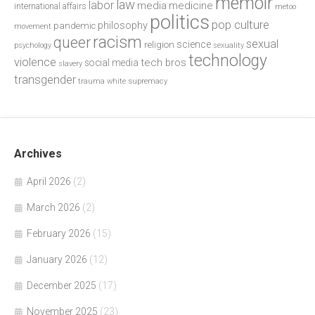
memoir
law
labor
media
medicine
international affairs
metoo
politics
pop culture
philosophy
pandemic
movement
racism
queer
sexual
science
religion
psychology
sexuality
technology
violence
tech bros
social media
slavery
transgender
trauma
white supremacy
Archives
April 2026
(2)
March 2026
(2)
February 2026
(15)
January 2026
(12)
December 2025
(17)
November 2025
(23)