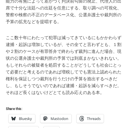
能力の有無によって差がつく判決前勾留の廃止、代理人の出
席で十分な法廷への出廷を任意にする、取り調べの可視化、
警察や検察の不正のデータベース化、公選弁護士や裁判所の
予算の拡充などを提唱する。
ここ数十年にわたって犯罪は減ってきているにもかかわらず
逮捕・起訴は増加しているが、その全てと言わずとも、１割
や２割のケースが有罪答弁で終わらず裁判に進んだ場合、現
状の公選弁護士や裁判所の予算では到底まかないきれない。
もしそれらの被疑者を処罰することがどうしても社会にとっ
て必要だと考えるのであれば増税してでも憲法上認められた
権利を保証しつつ裁判を行うだけの予算を捻出するべきだ
し、もしそうでないのであれば逮捕・起訴を減らすべきだ。
それほど長くはないけどとても読み応えのある本。
Share this:
Bluesky
Mastodon
Threads