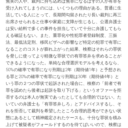
無実の人や、裁判に持ち込めば無罪になるはずの人が有罪を
受け入れてしまうのには、いくつもの理由がある。普通に生
活している人にとって、長期間勾留されたり長い裁判に再三
出席させられると仕事や家庭に支障が生じるし、公選弁護士
は安い給料で多くの事件を担当していて十分に弁護してもら
える確証もない。また、重罪化や性犯罪者登録制度、三振
法、最低法定刑、移民ビザへの影響など特定の犯罪で有罪に
なることのコストが膨れ上がった結果、検察はそれらの罪状
を脅しに使ってより軽微な罪状での有罪答弁を求めることが
できるようになった。単純な合理選択モデルを考えるなら、
50%の確率で有罪になり刑期は2年（期待値1年）と予想され
る罪と20%の確率で有罪になり刑期は30年（期待値4年）と
いう罪の２つの罪状で起訴された場合に、検察の「前者で有
罪を認めたら後者は起訴を取り下げる」というオファーを拒
否するのは本人が無実であったとしても合理的ではない。た
いていの弁護士も「有罪答弁しろ」とアドバイスするし、そ
れを拒否して裁判を希望したところ合理的思考ができない状
態にあるとして精神鑑定されたケースも。十分な罪状を積み
上げて被疑者がフォールドするのを待てばいいので、検察は