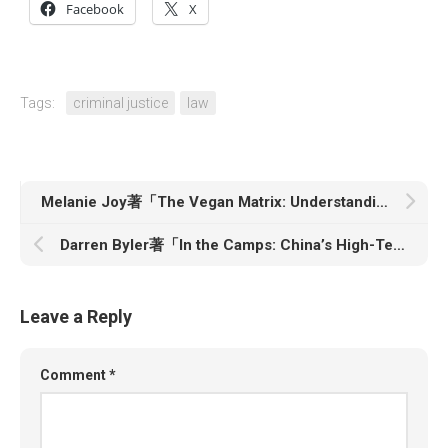
Facebook
X
Tags:
criminal justice
law
Melanie Joy著「The Vegan Matrix: Understanding and Discussing Privilege Among Vegans to Build a More Inclusive and Empowered Movement」
Darren Byler著「In the Camps: China’s High-Tech Penal Colony」
Leave a Reply
Comment
*