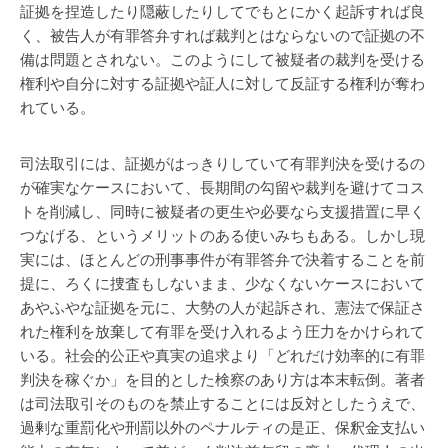
証拠を捏造したり隠蔽したりしてでもとにかく起訴すれば良
く、被告人が有罪答弁すれば裁判とはならないので証拠の不
備は問題とされない。このようにして被疑者の裁判を受ける
権利や自分に対する証拠や証人に対して反証する権利が奪わ
れている。
司法取引には、証拠がはっきりしていて有罪判決を受けるの
が確実なケースにおいて、長期間の勾留や裁判を避けてコス
トを削減し、同時に被疑者の更生や必要なら支援措置に早く
つなげる、というメリットのある使いみちもある。しかし現
実には、ほとんどの刑事事件が有罪答弁で決着することを前
提に、ろくに捜査もしないまま、少なくないケースにおいて
あやふやな証拠を元に、大勢の人が起訴され、憲法で保証さ
れた権利を放棄して有罪を受け入れるよう圧力をかけられて
いる。社会的公正や真実の追求より「どれだけ効率的に有罪
判決を稼ぐか」を目的とした検察のあり方は本末転倒。著者
は司法取引そのものを禁止することには反対としたうえで、
過剰な重罰化や刑罰以外のペナルティの是正、保釈金支払い