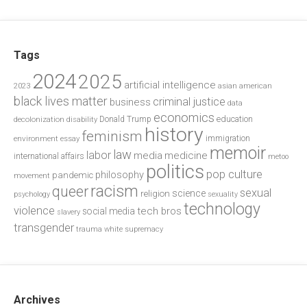
Tags
2024
2025
artificial intelligence
2023
asian american
black lives matter
criminal justice
business
data
economics
education
decolonization
Donald Trump
disability
history
feminism
environment
essay
immigration
memoir
law
labor
media
medicine
international affairs
metoo
politics
pop culture
philosophy
pandemic
movement
racism
queer
sexual
science
religion
psychology
sexuality
technology
violence
tech bros
social media
slavery
transgender
trauma
white supremacy
Archives