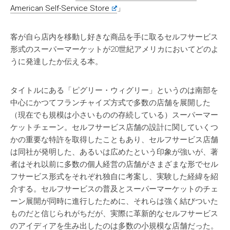
American Self-Service Store
」
客が自ら店内を移動し好きな商品を手に取るセルフサービス
形式のスーパーマーケットが20世紀アメリカにおいてどのよ
うに発達したか伝える本。
タイトルにある「ピグリー・ウィグリー」というのは南部を
中心にかつてフランチャイズ方式で多数の店舗を展開した
（現在でも規模は小さいものの存続している）スーパーマー
ケットチェーン。セルフサービス店舗の設計に関していくつ
かの重要な特許を取得したこともあり、セルフサービス店舗
は同社が発明した、あるいは広めたという印象が強いが、著
者はそれ以前に多数の個人経営の店舗がさまざまな形でセル
フサービス形式をそれぞれ独自に考案し、実験した経緯を紹
介する。セルフサービスの普及とスーパーマーケットのチェ
ーン展開が同時に進行したために、それらは強く結びついた
ものだと信じられがちだが、実際に革新的なセルフサービス
のアイディアを生み出したのは多数の小規模な店舗だった。