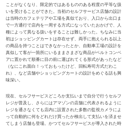
ことがなくなり、限定的ではあるもののある程度の平等な扱
いを受けることができた。当初のセルフサービス店舗の設計
は当時のカフェテリアや工場を真似ており、入口から出口ま
で一方通行で店内を一周する方式になっていたおかげで、人
種によって異なる扱いをすることは難しかった。ちなみに当
初はショッピングカートは存在せず、両手に抱えられる以上
の商品を持つことはできなかったとか、自動車工場の設計を
真似して客が一箇所にいるままさまざな商品がベルトコンベ
アに置かれて順番に目の前に運ばれてくる形式があったなど
（なにこれ面白！っておもったけど、回転寿司方式だわこ
れ）、など店舗やショッピングカートの設計をめぐる話も興
味深い。
現在、セルフサービスどころか支払いまで自分で行うセルフ
レジが普及し、さらにはアマゾンの店舗に代表されるように
レジを通さなくても店内に設置された多数の監視カメラによ
って自動的に何をどれだけ買ったか検出して支払いを済ませ
てしまう店舗も登場。かつてセルフサービスが導入された時