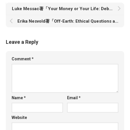
Luke Messac著「Your Money or Your Life: Debt Collection in American Medicine」
Erika Nesvold著「Off-Earth: Ethical Questions and Quandaries for Living in Outer Space」
Leave a Reply
Comment
*
Name
*
Email
*
Website