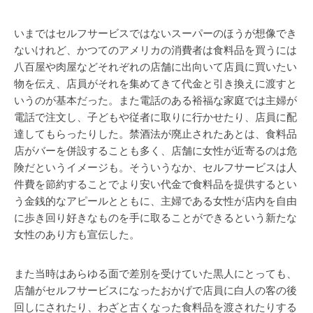
いまではセルフサービスではないスーパーのほうが想像でき
ないけれど、かつてのアメリカの消費者は食料品を買うには
八百屋や肉屋などそれぞれの店舗に出向いて店員に買いたい
物を伝え、店員がそれを集めてきて代金と引き換えに渡すと
いうのが基本だった。また電話のある裕福な家庭では主婦が
電話で注文し、子どもや従者に取りに行かせたり、店員に配
達してもらったりした。禁酒法が廃止されたあとは、食料品
店がバーを併設することも多く、店舗に女性が近寄るのは危
険だというイメージも。そういうなか、セルフサービスは人
件費を節約することでより安い代金で食料品を提供するとい
う金銭的なアピールとともに、主婦である女性が店内を自由
に歩き回り好きなものを手に取ることができるという新たな
女性のあり方も宣伝した。
また当時はあらゆる面で差別を受けていた黒人にとっても、
店舗がセルフサービスになったおかげで店員に白人の客の後
回しにされたり、わざと古くなった食料品を渡されたりする