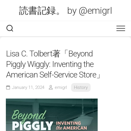
Skip
読書記録。 by @emigrl
to
content
Lisa C. Tolbert著「Beyond
Piggly Wiggly: Inventing the
American Self-Service Store」
January 11, 2024
emigrl
History