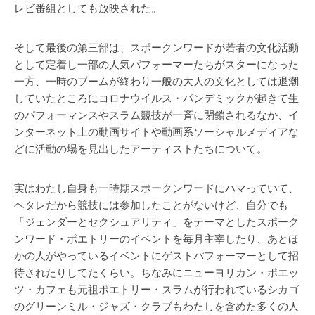
レビ番組としても放映された。
そして最後の第三部は、スポークンワードが若者の文化活動
として定着し一部の人気パフォーマーたちがスターになった
一方、一時のブームが終わり一般の大人の文化としては退潮
していたところにコロナウイルス・パンデミックが起きて生
のパフォーマンスやスラム競技が一斉に閉鎖されるなか、イ
ンターネット上の動画サイトや動画系ソーシャルメディアな
どに活動の場を見出したアーティストたちについて。
実はわたし自身も一時期スポークンワードにハマっていて、
ヘタレだから競技には参加したことがないけど、自分でも
「ジェンダーとセクシュアリティ」をテーマとしたスポーク
ンワード・ポエトリーのイベントを毎月主宰したり、あとほ
かの人がやっているイベントにゲストパフォーマーとして招
待されたりしてたくらい。ちなみにニューヨリカン・ポエッ
ツ・カフェも元祖ポエトリー・スラムが行われているシカゴ
のグリーンミル・ジャズ・クラブもわたしを含めた多くの人