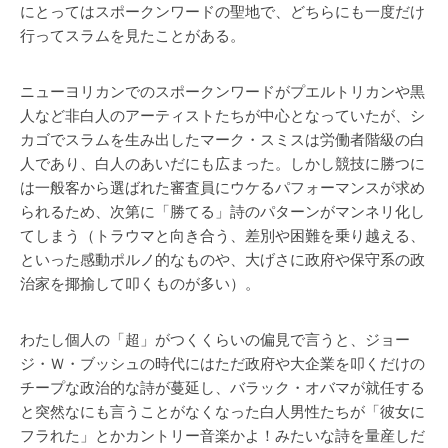
にとってはスポークンワードの聖地で、どちらにも一度だけ
行ってスラムを見たことがある。
ニューヨリカンでのスポークンワードがプエルトリカンや黒
人など非白人のアーティストたちが中心となっていたが、シ
カゴでスラムを生み出したマーク・スミスは労働者階級の白
人であり、白人のあいだにも広まった。しかし競技に勝つに
は一般客から選ばれた審査員にウケるパフォーマンスが求め
られるため、次第に「勝てる」詩のパターンがマンネリ化し
てしまう（トラウマと向き合う、差別や困難を乗り越える、
といった感動ポルノ的なものや、大げさに政府や保守系の政
治家を揶揄して叩くものが多い）。
わたし個人の「超」がつくくらいの偏見で言うと、ジョー
ジ・Ｗ・ブッシュの時代にはただ政府や大企業を叩くだけの
チープな政治的な詩が蔓延し、バラック・オバマが就任する
と突然なにも言うことがなくなった白人男性たちが「彼女に
フラれた」とかカントリー音楽かよ！みたいな詩を量産しだ