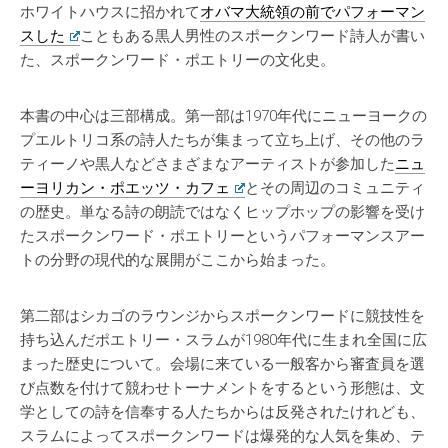
ホワイトハウスに招かれて
オバマ大統領の前でパフォーマン
スした
こともある黒人男性のスポークンワード詩人が書い
た、スポークンワード・ポエトリーの文化史。
本書の中心は三部構成。第一部は1970年代にニューヨークの
プエルトリコ系の詩人たちが集まって立ち上げ、その他のラ
ティーノや黒人などさまざまなアーティストが参加した
ニュ
ーヨリカン・ポエッツ・カフェ
とその周辺のコミュニティ
の歴史。単なる詩の朗読ではなくヒップホップの影響を受け
たスポークンワード・ポエトリーというパフォーマンスアー
トの分野の現代的な展開がここから始まった。
第二部はシカゴのラウンジからスポークンワードに競技性を
持ち込んだポエトリー・スラムが1980年代に生まれ全国に広
まった歴史について。会場に来ている一般客から審査員を選
び点数を付けて競わせトーナメントをするという形態は、文
学としての詩を信奉する人たちからは反発されたけれども、
スラムによってスポークンワードは爆発的な人気を集め、テ