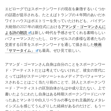
エピローグではスポークンワードの現在を象徴するいくつか
の話題が提示される。たとえばトランプの４年間のあいだホ
ワイトハウスはポエトリーを失っていたけれども、バイデン
大統領の2021年の就任式における
アマンダ・ゴーマンさんに
よる詩の朗読
は新しい時代を予感させてくれる素晴らしい
パフォーマンスだったし、ロサンゼルスの多様な若者たちの
交差する日常をスポークンワードを通して描き出した
映画
「サマータイム」
も最高。ぜひ見て欲しい。
アマンダ・ゴーマンさん自身は自分のことをスポークンワー
ド・アーティストだとは考えていないけれど、彼女の世代に
とっては詩がステージやソーシャルメディアでパフォーマン
スされることはごく当たり前のことで、詩人とスポークンワ
ード・アーティストの区別自体がもはや成り立たない。上で
書いたようにわたし自身はある時期スポークンワードにハマ
ったあとマンネリや白人リベラルの事なかれ主義的なメタレ
イシズムを感じてうんざりした経緯があるのだけど、もう一