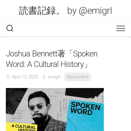
Skip
読書記録。 by @emigrl
to
content
Joshua Bennett著「Spoken
Word: A Cultural History」
April 13, 2023
emigrl
Movement