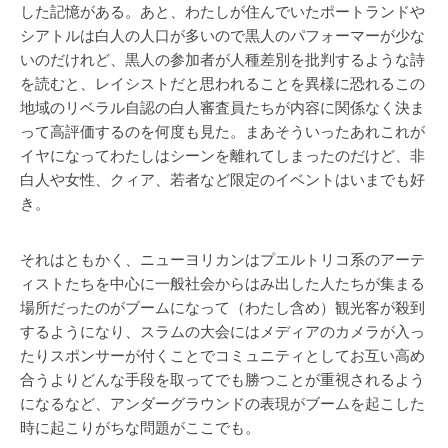
した記憶がある。あと、わたしが住んでいたポートランドや
シアトルは白人の人口が多いので黒人のパフォーマーが少な
いのだけれど、黒人の参加者が人種差別を批判するような詩
を読むと、レイシストだと思われることを異様に恐れるこの
地域のリベラル自認の白人審査員たちが内容に関係なく決ま
って高評価するのを何度も見た。まあそういったあれこれが
イヤになってわたしはシーンを離れてしまったのだけど、非
白人や女性、クィア、若者など限定のイベントはいまでも好
き。
それはともかく、ニューヨリカンはプエルトリコ系のアーテ
ィストたちを中心に一般社会からはみ出した人たちが集まる
場所だったのがブームになって（わたし含め）観光客が殺到
するようになり、スラムの大会にはメディアのカメラが入っ
たりスポンサーが付くことでコミュニティとしてお互い高め
合うよりどんな手段を取ってでも勝つことが重視されるよう
になるなど、アンダーグラウンドの表現がブームを起こした
時に起こりがちな問題がここでも。