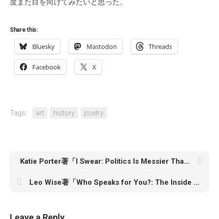
度また目を向けてみたいと思った。
Share this:
Bluesky
Mastodon
Threads
Facebook
X
Tags:
art
history
poetry
Katie Porter著「I Swear: Politics Is Messier Than My Minivan」
Leo Wise著「Who Speaks for You?: The Inside Story of the Prosecutor Who Took Down Baltimore’s Most Crooked Cops」
Leave a Reply