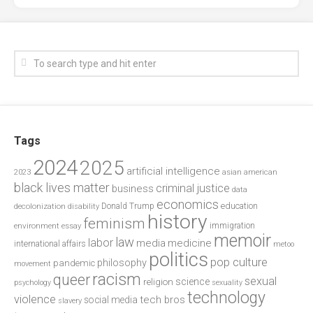
Tags
2024
2025
artificial intelligence
2023
asian american
black lives matter
criminal justice
business
data
economics
education
decolonization
Donald Trump
disability
history
feminism
environment
essay
immigration
memoir
law
labor
media
medicine
international affairs
metoo
politics
pop culture
philosophy
pandemic
movement
racism
queer
sexual
science
religion
psychology
sexuality
technology
violence
tech bros
social media
slavery