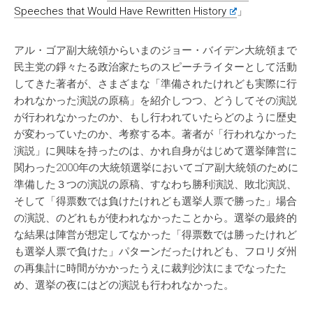
Speeches that Would Have Rewritten History
」
アル・ゴア副大統領からいまのジョー・バイデン大統領まで
民主党の錚々たる政治家たちのスピーチライターとして活動
してきた著者が、さまざまな「準備されたけれども実際に行
われなかった演説の原稿」を紹介しつつ、どうしてその演説
が行われなかったのか、もし行われていたらどのように歴史
が変わっていたのか、考察する本。著者が「行われなかった
演説」に興味を持ったのは、かれ自身がはじめて選挙陣営に
関わった2000年の大統領選挙においてゴア副大統領のために
準備した３つの演説の原稿、すなわち勝利演説、敗北演説、
そして「得票数では負けたけれども選挙人票で勝った」場合
の演説、のどれもが使われなかったことから。選挙の最終的
な結果は陣営が想定してなかった「得票数では勝ったけれど
も選挙人票で負けた」パターンだったけれども、フロリダ州
の再集計に時間がかかったうえに裁判沙汰にまでなったた
め、選挙の夜にはどの演説も行われなかった。