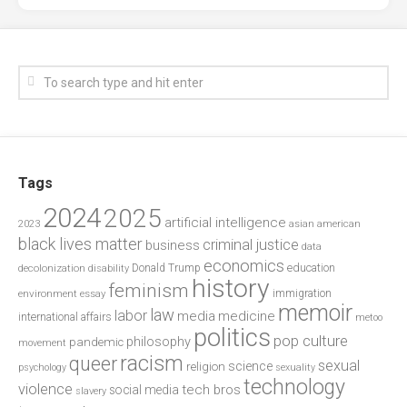
Tags
2024
2025
artificial intelligence
2023
asian american
black lives matter
criminal justice
business
data
economics
education
decolonization
Donald Trump
disability
history
feminism
environment
essay
immigration
memoir
law
labor
media
medicine
international affairs
metoo
politics
pop culture
philosophy
pandemic
movement
racism
queer
sexual
science
religion
psychology
sexuality
technology
violence
tech bros
social media
slavery