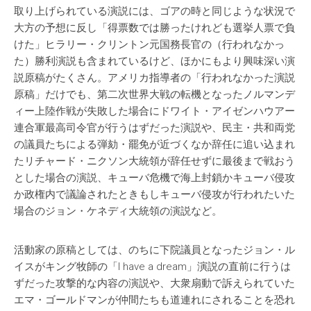
取り上げられている演説には、ゴアの時と同じような状況で
大方の予想に反し「得票数では勝ったけれども選挙人票で負
けた」ヒラリー・クリントン元国務長官の（行われなかっ
た）勝利演説も含まれているけど、ほかにもより興味深い演
説原稿がたくさん。アメリカ指導者の「行われなかった演説
原稿」だけでも、第二次世界大戦の転機となったノルマンデ
ィー上陸作戦が失敗した場合にドワイト・アイゼンハウアー
連合軍最高司令官が行うはずだった演説や、民主・共和両党
の議員たちによる弾劾・罷免が近づくなか辞任に追い込まれ
たリチャード・ニクソン大統領が辞任せずに最後まで戦おう
とした場合の演説、キューバ危機で海上封鎖かキューバ侵攻
か政権内で議論されたときもしキューバ侵攻が行われたいた
場合のジョン・ケネディ大統領の演説など。
活動家の原稿としては、のちに下院議員となったジョン・ル
イスがキング牧師の「I have a dream」演説の直前に行うは
ずだった攻撃的な内容の演説や、大衆扇動で訴えられていた
エマ・ゴールドマンが仲間たちも道連れにされることを恐れ