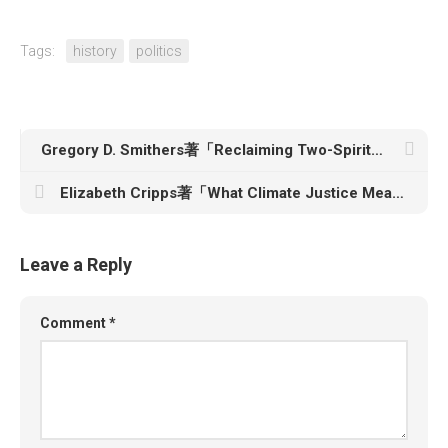
Tags:
history
politics
Gregory D. Smithers著「Reclaiming Two-Spirits: Sexuality, Spiritual Renewal & Sovereignty in Native America」
Elizabeth Cripps著「What Climate Justice Means and Why We Should Care」
Leave a Reply
Comment
*