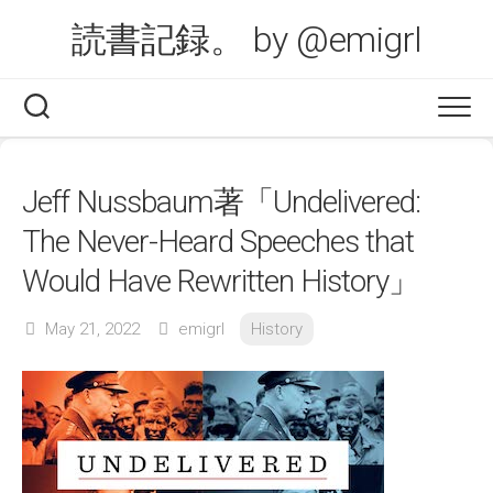
Skip
読書記録。 by @emigrl
to
content
Jeff Nussbaum著「Undelivered:
The Never-Heard Speeches that
Would Have Rewritten History」
May 21, 2022
emigrl
History