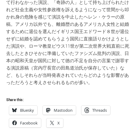
て行わなかった演説、「奇跡の人」として持ち上げられたけ
れど社会主義や女性参政権を訴えるようになって世間から叩
かれ身の危険を感じて演説を中止したヘレン・ケラーの原
稿。アメリカ以外でも、離婚歴のあるアメリカ人女性と結婚
するために退位を選んだイギリス国王エドワード８世が退位
せずに結婚を認めてもらうよう国民に直接語りかけようとし
た演説や、ローマ教皇ピウス11世が第二次世界大戦直前に死
去したときひそかに準備していたファシズム批判の演説、日
本の昭和天皇が国民に対して徳の不足を自分の言葉で謝罪す
る演説原稿（宮内庁長官の田島道治氏が保存していた）な
ど、もしそれらが当時発表されていたらどのような影響があ
っただろうと考えさせられるものが多い。
Share this:
Bluesky
Mastodon
Threads
Facebook
X