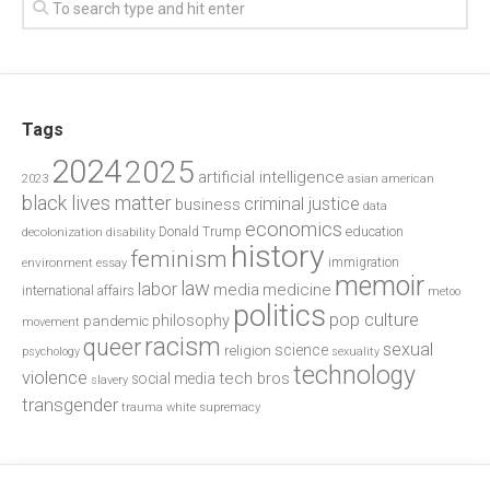
Tags
2024
2025
artificial intelligence
2023
asian american
black lives matter
criminal justice
business
data
economics
education
decolonization
Donald Trump
disability
history
feminism
environment
essay
immigration
memoir
law
labor
media
medicine
international affairs
metoo
politics
pop culture
philosophy
pandemic
movement
racism
queer
sexual
science
religion
psychology
sexuality
technology
violence
tech bros
social media
slavery
transgender
trauma
white supremacy