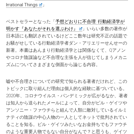
Irrational Things
」
ベストセラーとなった「
予想どおりに不合理: 行動経済学が
明かす『あなたがそれを選ぶわけ』
」いらい多数の著作が
日本語にも翻訳されているけどここ数年は研究不正の話題で
お騒がせしている行動経済学者ダン・アリエリーせんせーの
新著。本書はあんまり行動経済学とは関係なくて、Qアノン
やコロナ陰謀論など不合理な主張を人が信じてしまうメカニ
ズムについてさまざまな側面から論じる内容。
嘘や不合理さについての研究で知られる著者だけれど、この
トピックに取り組んだ理由は個人的な経験に基づいている。
2020年、コロナウイルス・パンデミックが広がるなか、著者
は知人から送られたメールによって、自分がビル・ゲイツや
アンソニー・ファウチらと組んで人類に敵対しているイルミ
ナティの陰謀の中心人物の一人としてネットで批判されてい
ることを知る。ビル・ゲイツみたいなお金持ちでもファウチ
のような重要人物でもない自分がなんで？と思うも、ゲイツ