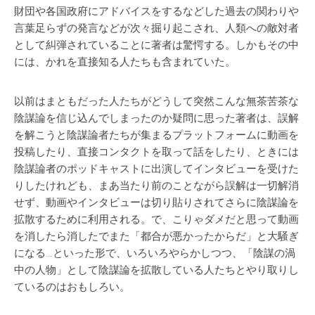
財団や各国政府にアドバイスをするなどした過去の関わりや
言葉足らずの発言などが次々掘り起こされ、人類への敵対者
として糾弾されていることに著者は驚愕する。しかもその中
には、かれを直接知る人たちも含まれていた。
以前はまともだった人たちがどうして突然こんな無茶苦茶な
陰謀論を信じ込んでしまったのか疑問に思った著者は、誤解
を解こうと陰謀論者たちが集まるプラットフォームに動画を
投稿したり、直接コンタクトを取って話をしたり、ときには
陰謀論者のポッドキャストに出演してインタビューを受けた
りしたけれども、まあ当たり前のことながら誤解は一切解消
せず、動画やインタビューは切り貼りされてさらに陰謀論を
拡散するために利用される。で、こりゃダメだと思って動画
を消したら消したでまた「都合が悪かったからだ」と大騒ぎ
になる…といった形で、いろいろやらかしつつ、「陰謀の渦
中の人物」として陰謀論を拡散している人たちとやり取りし
ているのはおもしろい。