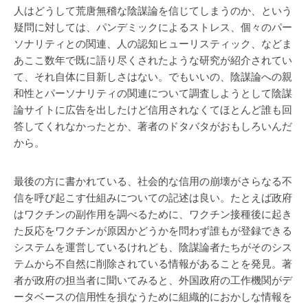
人はどうして荒唐無稽な陰謀論を信じてしまうのか、という
疑問に対しては、パンデミックによるストレス、個々のパー
ソナリティとの関連、人の認知ヒューリスティック、などま
あここ数年で既に語り尽くされたような研究が紹介されてい
て、それ自体に目新しさはない。でもいいの、陰謀論への親
和性とパーソナリティの関連について調査しようとして陰謀
論サイトに広告を出したけど信用されなくてほとんど誰も回
答してくれなかったとか、著者のドタバタがおもしろいんだ
から。
最後の方に書かれている、社会的な信用の崩壊がさらなる不
信を呼び起こす仕組みについての記述は良い。たとえば政府
はワクチンの副作用を調べるために、ワクチン接種後に起き
た反応をワクチンが原因かどうかを問わず誰もが登録できる
システムを運営しているけれども、陰謀論者たちがそのシス
テムから不自然に削除されている情報があることを発見。著
者が政府の担当者に聞いてみると、外国政府の工作機関がデ
ータベースの信用性を損なうために組織的におかしな情報を