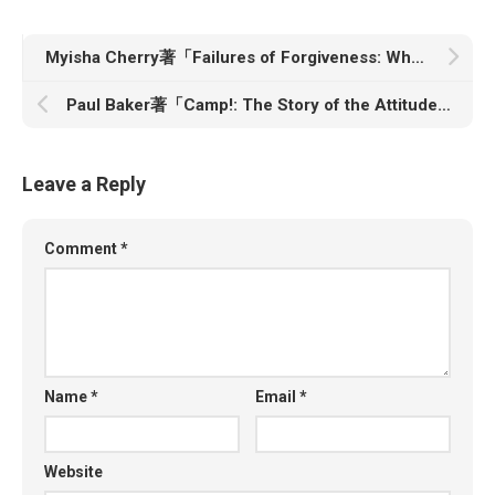
Myisha Cherry著「Failures of Forgiveness: What We Get Wrong and How to Do Better」
Paul Baker著「Camp!: The Story of the Attitude that Conquered the World」
Leave a Reply
Comment
*
Name
*
Email
*
Website