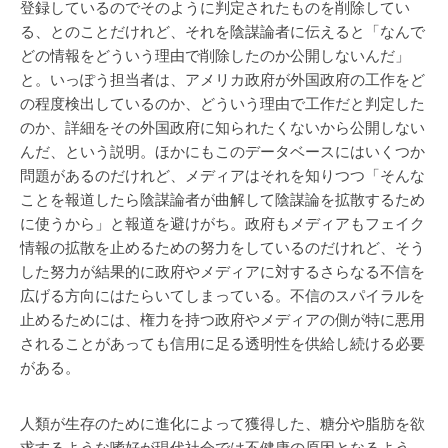
登録しているのでそのように判定されたものを削除してい
る、とのことだけれど、それを陰謀論者に伝えると「なんで
どの情報をどういう理由で削除したのか公開しないんだ」
と。いっぽう担当者は、アメリカ政府が外国政府の工作をど
の程度検出しているのか、どういう理由で工作だと判定した
のか、詳細をその外国政府に知られたくないから公開しない
んだ、という説明。ほかにもこのデータベースにはいくつか
問題があるのだけれど、メディアはそれを知りつつ「そんな
ことを報道したら陰謀論者が曲解して陰謀論を拡散するため
に使うから」と報道を避けがち。政府もメディアもフェイク
情報の拡散を止めるための努力をしているのだけれど、そう
した努力が結果的に政府やメディアに対するさらなる不信を
広げる方向にはたらいてしまっている。不信のスパイラルを
止めるためには、権力を持つ政府やメディアの側が特に悪用
されることがあっても信用に足る透明性を供給し続ける必要
がある。
人類が生存のために進化によって獲得した、糖分や脂肪を欲