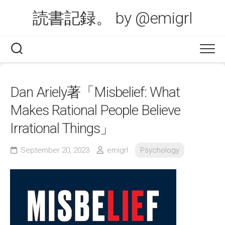
Skip
読書記録。 by @emigrl
to
content
Dan Ariely著「Misbelief: What
Makes Rational People Believe
Irrational Things」
September 20, 2023
emigrl
Psychology