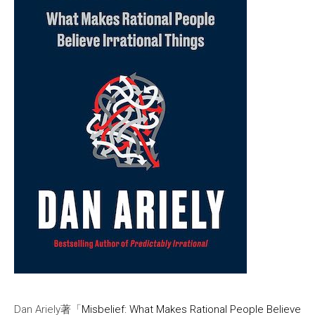
Dan Ariely著「
Misbelief: What Makes Rational People Believe